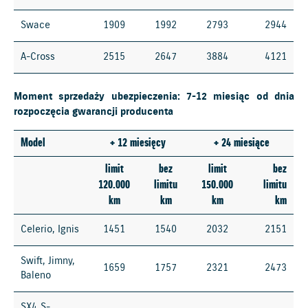
Swace
1909
1992
2793
2944
A-Cross
2515
2647
3884
4121
Moment sprzedaży ubezpieczenia: 7-12 miesiąc od dnia
rozpoczęcia gwarancji producenta
Model
+ 12 miesięcy
+ 24 miesiące
limit
bez
limit
bez
120.000
limitu
150.000
limitu
km
km
km
km
Celerio, Ignis
1451
1540
2032
2151
Swift, Jimny,
1659
1757
2321
2473
Baleno
SX4 S-