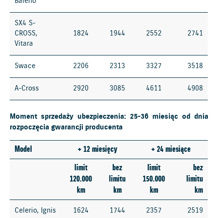
Baleno
SX4 S-
CROSS,
1824
1944
2552
2741
Vitara
Swace
2206
2313
3327
3518
A-Cross
2920
3085
4611
4908
Moment sprzedaży ubezpieczenia: 25-36 miesiąc od dnia
rozpoczęcia gwarancji producenta
Model
+ 12 miesięcy
+ 24 miesiące
limit
bez
limit
bez
120.000
limitu
150.000
limitu
km
km
km
km
Celerio, Ignis
1624
1744
2357
2519