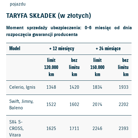
pojazdu
TARYFA SKŁADEK (w złotych)
Moment sprzedaży ubezpieczenia: 0-6 miesiąc od dnia
rozpoczęcia gwarancji producenta
Model
+ 12 miesięcy
+ 24 miesiące
limit
bez
limit
bez
120.000
limitu
150.000
limitu
km
km
km
km
Celerio, Ignis
1348
1420
1834
1933
Swift, Jimny,
1522
1602
2074
2202
Baleno
SX4 S-
CROSS,
1625
1711
2246
2393
Vitara