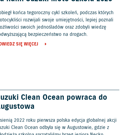
obiegł końca tegoroczny cykl szkoleń, podczas których
tocykliści rozwijali swoje umiejętności, lepiej poznali
ożliwości swoich jednośladów oraz zdobyli wiedzę
odwyższającą bezpieczeństwo na drogach.
OWIEDZ SIĘ WIĘCEJ
uzuki Clean Ocean powraca do
Augustowa
sienią 2022 roku pierwsza polska edycja globalnej akcji
uzuki Clean Ocean odbyła się w Augustowie, gdzie z
odzieżą szkolną sprzątaliśmy brzeg jeziora Necko.