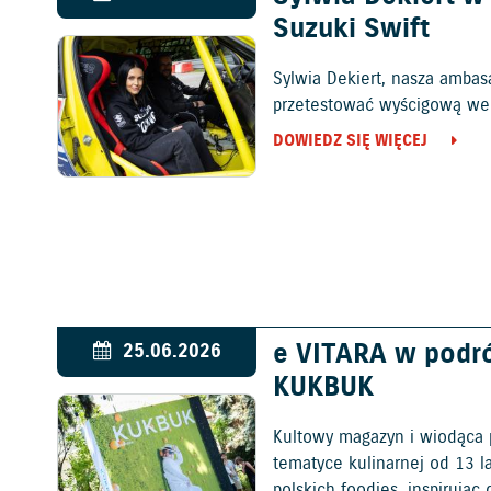
Suzuki Swift
Sylwia Dekiert, nasza ambas
przetestować wyścigową wers
DOWIEDZ SIĘ WIĘCEJ
e VITARA w podr
25.06.2026
KUKBUK
Kultowy magazyn i wiodąca 
tematyce kulinarnej od 13 l
polskich foodies, inspirują