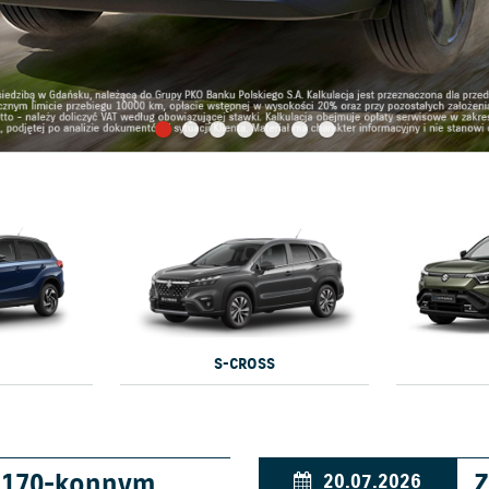
S-CROSS
w 170-konnym
Z
20.07.2026