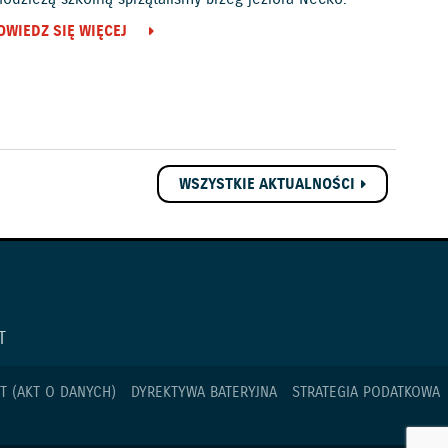
OWIEDZ SIĘ WIĘCEJ
WSZYSTKIE AKTUALNOŚCI
T
T (AKT O DANYCH)
DYREKTYWA BATERYJNA
STRATEGIA PODATKOWA