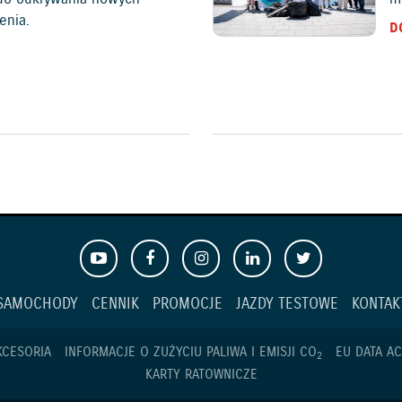
enia.
D
SAMOCHODY
CENNIK
PROMOCJE
JAZDY TESTOWE
KONTAK
KCESORIA
INFORMACJE O ZUŻYCIU PALIWA I EMISJI CO
EU DATA AC
2
KARTY RATOWNICZE