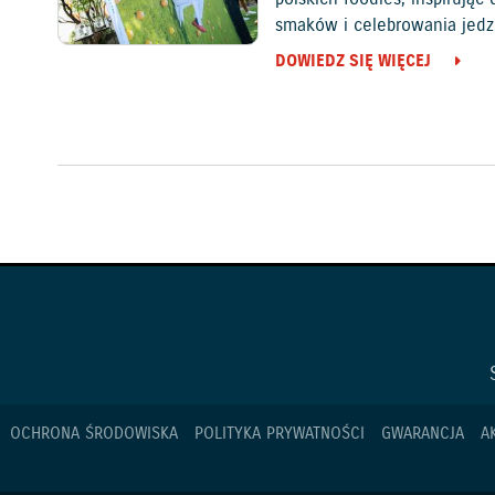
smaków i celebrowania jedz
DOWIEDZ SIĘ WIĘCEJ
OCHRONA ŚRODOWISKA
POLITYKA PRYWATNOŚCI
GWARANCJA
A