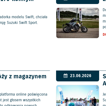
D
mo
adorka modelu Swift, chciała
m
ję Suzuki Swift Sport.
p
D
óży z magazynem
S
23.06.2026
platforma online poświęcona
Je
at jest głosem wszystkich
S
c do odkrywania nowych
mł