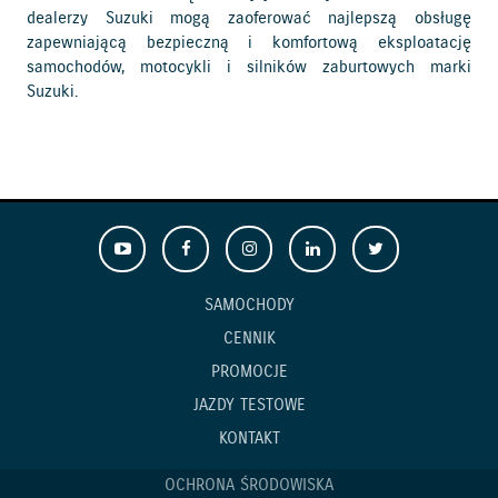
dealerzy Suzuki mogą zaoferować najlepszą obsługę
zapewniającą bezpieczną i komfortową eksploatację
samochodów, motocykli i silników zaburtowych marki
Suzuki.
SAMOCHODY
CENNIK
PROMOCJE
JAZDY TESTOWE
KONTAKT
OCHRONA ŚRODOWISKA