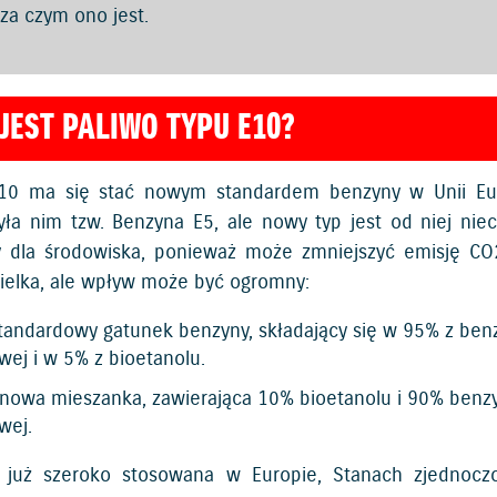
za czym ono jest.
JEST PALIWO TYPU E10?
10 ma się stać nowym standardem benzyny w Unii Euro
yła nim tzw. Benzyna E5, ale nowy typ jest od niej niec
y dla środowiska, ponieważ może zmniejszyć emisję CO
wielka, ale wpływ może być ogromny:
tandardowy gatunek benzyny, składający się w 95% z ben
wej i w 5% z bioetanolu.
nowa mieszanka, zawierająca 10% bioetanolu i 90% benz
wej.
t już szeroko stosowana w Europie, Stanach zjednocz