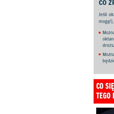
CO Z
Jeśli o
mogą!),
Można
oktan
drożs
Można
będzi
CO SI
TEGO