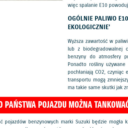
więc spalanie E10 powoduje
OGÓLNIE PALIWO E10
EKOLOGICZNIE'
Wyższa zawartość w paliwi
lub z biodegradowalnej 
benzyny do atmosfery pr
Ponadto rośliny używane
pochłaniają CO2, czyniąc e
transportu mogą zmniejsz
ma takie same skutki jak z
O PAŃSTWA POJAZDU MOŻNA TANKOWAĆ
ć pojazdów benzynowych marki Suzuki będzie mogła ko