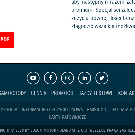
aby następnym razem zat
premium. Specjaliści zalec
zużyciu pewnej ilości benz
złagodzić wszelkie możliw
 PDF
SAMOCHODY
CENNIK
PROMOCJE
JAZDY TESTOWE
KONTAK
KCESORIA
INFORMACJE O ZUŻYCIU PALIWA I EMISJI CO
EU DATA AC
2
KARTY RATOWNICZE
RIGHT © 2026 BY SUZUKI MOTOR POLAND SP. Z O.O. WSZELKIE PRAWA ZASTRZE