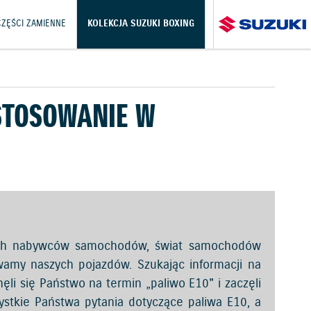
CZĘŚCI ZAMIENNE
KOLEKCJA SUZUKI BOXING
 STOSOWANIE W
ych nabywców samochodów, świat samochodów
wamy naszych pojazdów. Szukając informacji na
 się Państwo na termin „paliwo E10" i zaczęli
stkie Państwa pytania dotyczące paliwa E10, a