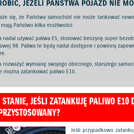
ROBIĆ, JEŻELI PAŃSTWA POJAZD NIE M
każe się, że Państwa samochód nie może tankować nowe
 mają Państwo kilka możliwości:
 nadal używać paliwa E5, stosować benzynę super bezoł
owej 98. Paliwa te będą nadal dostępne i powinny zapew
ze.
 rozważyć wymianę swojego obecnego, starszego samoch
e można zatankować paliwo E10.
Ę STANIE, JEŚLI ZATANKUJĘ PALIWO E10 
 PRZYSTOSOWANY?
Jeśli przypadkowo zatanku