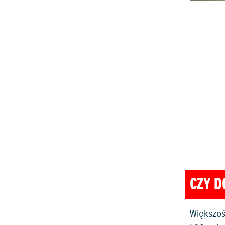
CZY D
Większoś