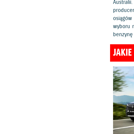
Australii
produce
osiągów
wyboru n
benzynę 
JAKIE