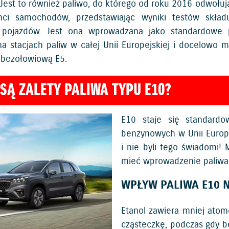
. Jest to również paliwo, do którego od roku 2016 odwołuj
nci samochodów, przedstawiając wyniki testów składu
 pojazdów. Jest ona wprowadzana jako standardowe 
a stacjach paliw w całej Unii Europejskiej i docelowo m
bezołowiową E5.
 SĄ ZALETY PALIWA TYPU E10?
E10 staje się standard
benzynowych w Unii Europe
i nie byli tego świadomi!
mieć wprowadzenie paliwa
WPŁYW PALIWA E10 N
Etanol zawiera mniej atom
cząsteczkę, podczas gdy 