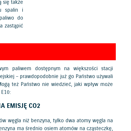
ą się także
 spalin i
paliwo do
a zastąpić
owym paliwem dostępnym na większości stacji
jskiej – prawdopodobnie już go Państwo używali
 Mogą też Państwo nie wiedzieć, jaki wpływ może
 E10:
A EMISJĘ CO2
ów węgla niż benzyna, tylko dwa atomy węgla na
benzyna ma średnio osiem atomów na cząsteczkę,