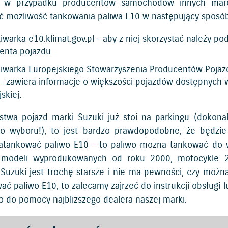
e w przypadku producentów samochodów innych ma
ć możliwość tankowania paliwa E10 w następujący sposób
kiwarka
e10.klimat.gov.pl
– aby z niej skorzystać należy p
enta pojazdu.
iwarka Europejskiego Stowarzyszenia Producentów Poja
 – zawiera informacje o większości pojazdów dostępnych w
skiej.
ństwa pojazd marki Suzuki już stoi na parkingu (dokona
o wyboru!), to jest bardzo prawdopodobne, że będzie
tankować paliwo E10 – to paliwo można tankować do w
 modeli wyprodukowanych od roku 2000, motocykle 20
Suzuki jest trochę starsze i nie ma pewności, czy możn
ać paliwo E10, to zalecamy zajrzeć do instrukcji obsługi 
 do pomocy najbliższego dealera naszej marki.