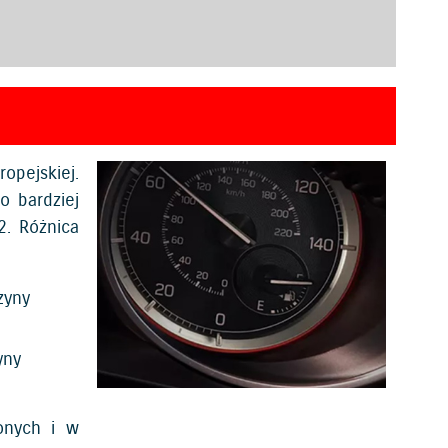
pejskiej.
o bardziej
2. Różnica
zyny
yny
onych i w