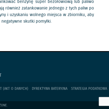
ankować benzynę super bezołowiową lub paliwo
ają również zatankowanie jednego z tych paliw po
yny i uzyskaniu wolnego miejsca w zbiorniku, aby
e negatywne skutki pomyłki.
T
T (AKT O DANYCH)
DYREKTYWA BATERYJNA
STRATEGIA PODATKOWA
ŻONE.