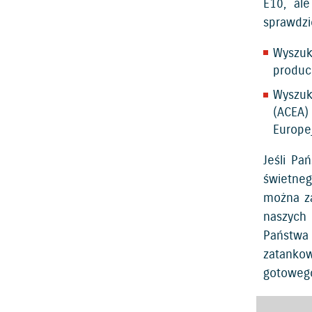
E10, al
sprawdzi
Wyszu
produc
Wyszuk
(ACEA)
Europej
Jeśli Pa
świetneg
można za
naszych
Państwa 
zatankow
gotowego