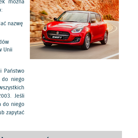
rek można
:
odać nazwę
zdów
 Unii
li Państwo
 do niego
szystkich
03. Jeśli
a do niego
lub zapytać