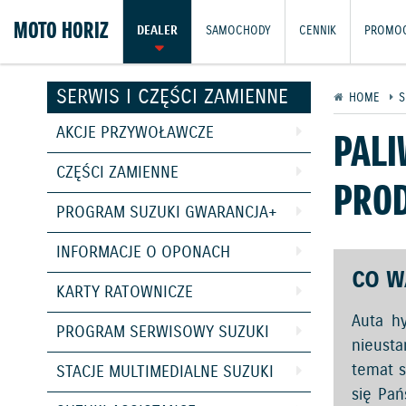
MOTO HORIZ
DEALER
SAMOCHODY
CENNIK
PROMOC
SERWIS I CZĘŚCI ZAMIENNE
HOME
S
AKCJE PRZYWOŁAWCZE
PALI
CZĘŚCI ZAMIENNE
PROD
PROGRAM SUZUKI GWARANCJA+
INFORMACJE O OPONACH
CO W
KARTY RATOWNICZE
Auta h
PROGRAM SERWISOWY SUZUKI
nieusta
temat s
STACJE MULTIMEDIALNE SUZUKI
się Pań