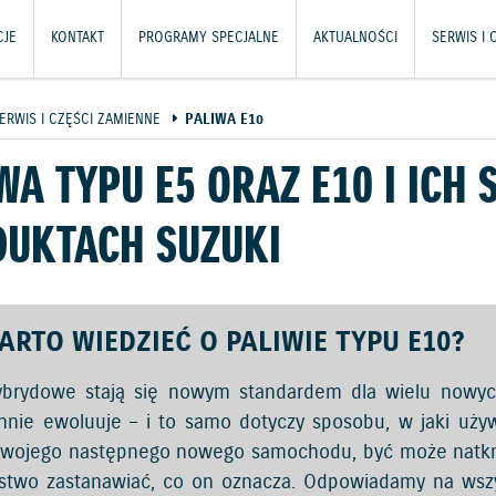
JE
KONTAKT
PROGRAMY SPECJALNE
AKTUALNOŚCI
SERWIS I 
ERWIS I CZĘŚCI ZAMIENNE
PALIWA E10
WA TYPU E5 ORAZ E10 I ICH
UKTACH SUZUKI
ARTO WIEDZIEĆ O PALIWIE TYPU E10?
ybrydowe stają się nowym standardem dla wielu now
nnie ewoluuje – i to samo dotyczy sposobu, w jaki uży
wojego następnego nowego samochodu, być może natknęli
stwo zastanawiać, co on oznacza. Odpowiadamy na wszy