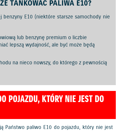
OŻE TANKOWAĆ PALIWA E10?
j benzyny E10 (niektóre starsze samochody nie
owiową lub benzynę premium o liczbie
niać lepszą wydajność, ale być może będą
odu na nieco nowszy, do którego z pewnością
DO POJAZDU, KTÓRY NIE JEST DO
ją Państwo paliwo E10 do pojazdu, który nie jest