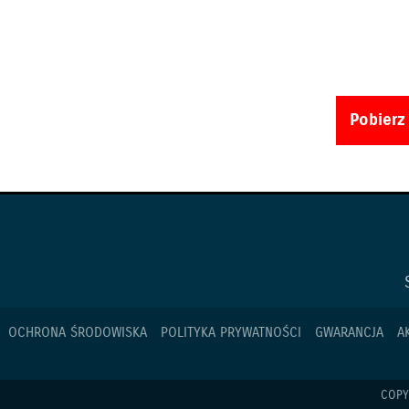
Pobierz
OCHRONA ŚRODOWISKA
POLITYKA PRYWATNOŚCI
GWARANCJA
A
COPY