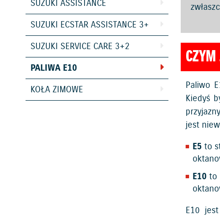
SUZUKI ASSISTANCE
zwłaszc
SUZUKI ECSTAR ASSISTANCE 3+
SUZUKI SERVICE CARE 3+2
CZYM 
PALIWA E10
Paliwo E
KOŁA ZIMOWE
Kiedyś b
przyjazn
jest nie
E5
to s
oktano
E10
to 
oktano
E10 jes